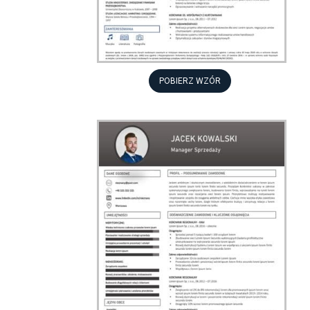
POBIERZ WZÓR