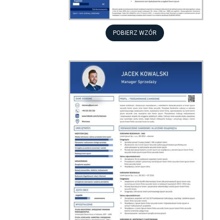
POBIERZ WZÓR