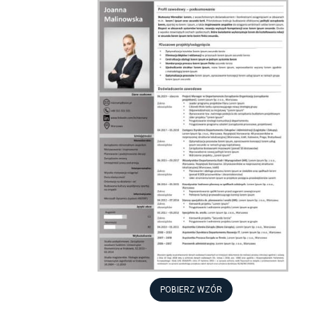
POBIERZ WZÓR