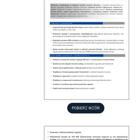
POBIERZ WZÓR