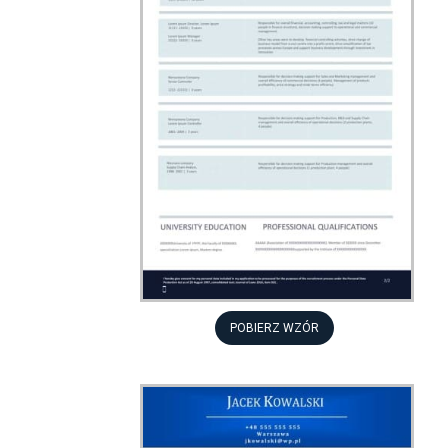
POBIERZ WZÓR