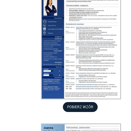
POBIERZ WZÓR