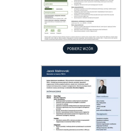
POBIERZ WZÓR