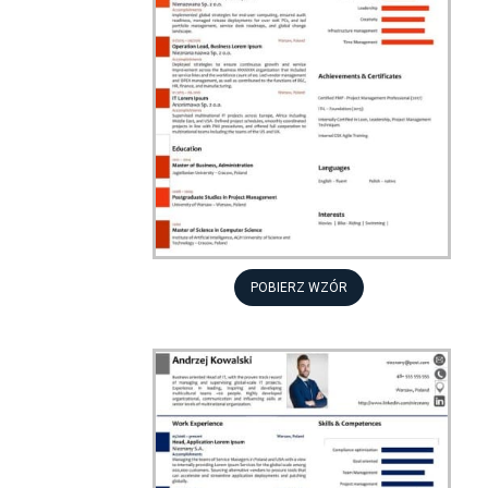
POBIERZ WZÓR