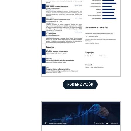
POBIERZ WZÓR