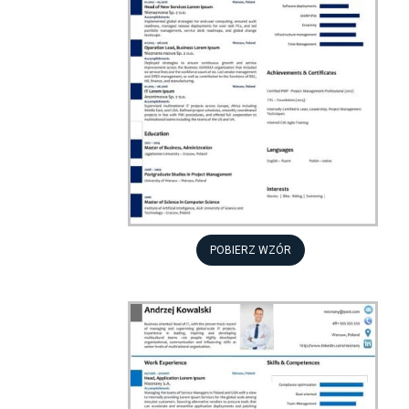
POBIERZ WZÓR