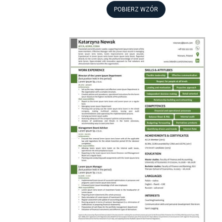
POBIERZ WZÓR