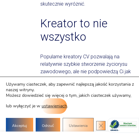
skutecznie wyróżnić.
Kreator to nie
wszystko
Popularne kreatory CV pozwalają na
relatywnie szybkie stworzenie życiorysu
zawodowego, ale nie podpowiedzą Ci jak
przekonująco przedstawić doświadczenie
Używamy ciasteczek, aby zapewnić najlepszą jakość korzystania z
czy osiągnięcia, aby nawiązać do wymagań
naszej witryny.
stanowiska o które się ubiegasz. Dzięki
Możesz dowiedzieć się więcej o tym, jakich ciasteczek używamy,
wieloletniej praktyce, nasi eksperci wiedzą
lub wyłączyć je w
ustawieniach
.
jakie informacje są istotne dla
potencjalnego pracodawcy oraz jak
rozmieścić poszczególne sekcje w
Zamknij panel po
Akceptuj
Odrzuć
Ustawienia
dokumencie, aby podkreślić Twoje atuty.