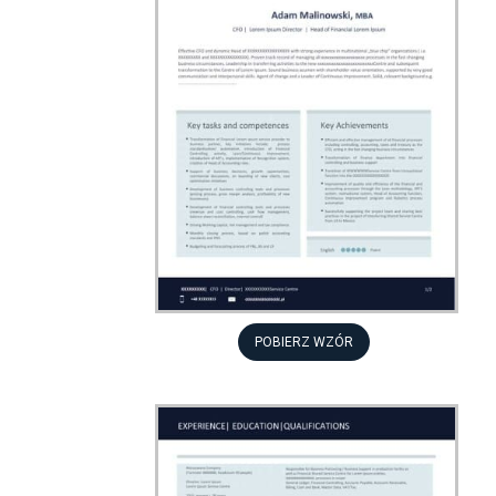
POBIERZ WZÓR