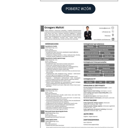
POBIERZ WZÓR