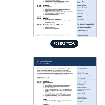
POBIERZ WZÓR