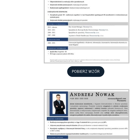
POBIERZ WZÓR