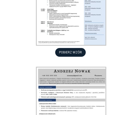
POBIERZ WZÓR