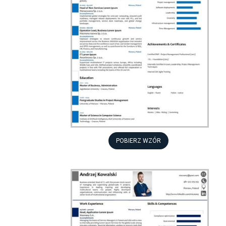
POBIERZ WZÓR