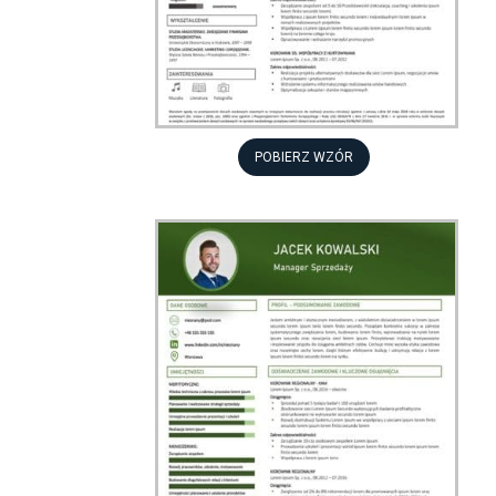
POBIERZ WZÓR