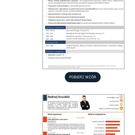
POBIERZ WZÓR