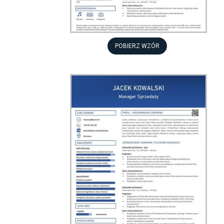
POBIERZ WZÓR