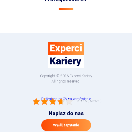
Copyright © 2026 Experci Kariery
All rights reserved.
Profesjonalne CV na zamówienie
3.7
/
5
(
6
votes
)
Napisz do nas
Wyślij zapytanie