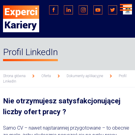
Men
głó
Facebook
Linkedin
Instagram
Youtube
Twitter
Opin
Profil LinkedIn
Strona główna
Oferta
Dokumenty aplikacyjne
Profil
LinkedIn
>
>
>
Nie otrzymujesz satysfakcjonującej
liczby ofert pracy ?
Samo CV – nawet najstaranniej przygotowane – to obecnie