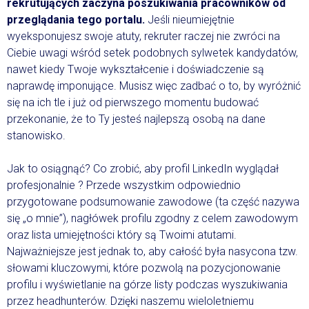
rekrutujących zaczyna poszukiwania pracowników od
przeglądania tego portalu.
Jeśli nieumiejętnie
wyeksponujesz swoje atuty, rekruter raczej nie zwróci na
Ciebie uwagi wśród setek podobnych sylwetek kandydatów,
nawet kiedy Twoje wykształcenie i doświadczenie są
naprawdę imponujące. Musisz więc zadbać o to, by wyróżnić
się na ich tle i już od pierwszego momentu budować
przekonanie, że to Ty jesteś najlepszą osobą na dane
stanowisko.
Jak to osiągnąć? Co zrobić, aby profil LinkedIn wyglądał
profesjonalnie ? Przede wszystkim odpowiednio
przygotowane podsumowanie zawodowe (ta część nazywa
się „o mnie”), nagłówek profilu zgodny z celem zawodowym
oraz lista umiejętności który są Twoimi atutami.
Najważniejsze jest jednak to, aby całość była nasycona tzw.
słowami kluczowymi, które pozwolą na pozycjonowanie
profilu i wyświetlanie na górze listy podczas wyszukiwania
przez headhunterów. Dzięki naszemu wieloletniemu