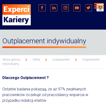
Men
głó
Facebook
Linkedin
Instagram
Youtube
Twitter
Opin
Outplacement indywidualny
Strona główna
Oferta
Outplacement
Outplacement
indywidualny
>
>
>
Dlaczego Outplacement ?
Ostatnie badania pokazują, że aż 97% zwalnianych
pracowników oczekuje od pracodawcy wsparcia w
przypadku redukcji etatów.