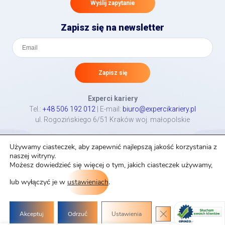
Wyślij zapytanie
Zapisz się na newsletter
Zapisz się
Experci kariery
Tel.:
+48 506 192 012
| E-mail:
biuro@expercikariery.pl
ul.
Rogozińskiego 6/51
Kraków
woj. małopolskie
Polityka prywatności i cookie
Używamy ciasteczek, aby zapewnić najlepszą jakość korzystania z
naszej witryny.
Regulamin serwisu
Możesz dowiedzieć się więcej o tym, jakich ciasteczek używamy,
RODO
Słownik
lub wyłączyć je w
ustawieniach
.
Projekt i realizacja: Webidea.pl
Zamknij panel po
Akceptuj
Odrzuć
Ustawienia