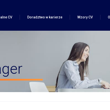
alne CV
Doradztwo w karierze
Wzory CV
O
alne CV
Pomoc w zmianie pracy
ofil LinkedIn)
Doradztwo w karierze
ger
CV VIP
Rozmowa kwalifikacyjna
 C-Level
Coaching kariery – Specjalista
inkedIn
Coaching kariery – Manager
w zmianie pracy)
Coaching kariery – Executive
o CV
Przygotowanie do rozmowy o podwyżkę
Outplacement