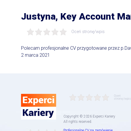
Justyna, Key Account M
Oceń stronę/wpis
Polecam profesjonalne CV przygotowane przez p.Dawid
2 marca 2021
Oceń
stronę/wpis
Copyright © 2026 Experci Kariery
All rights reserved.
Profesjonalne CV na zamówienie