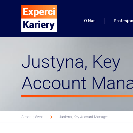
O Nas
Profesjon
Profesjon
Justyna, Key
Pakiet (CV + Pr
Account Mana
Pakiet 
Pakiet CV
Profil L
Pakiet (CV+pomoc 
Strona główna
Justyna, Key Account Manager
Vide
>