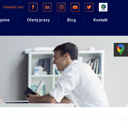
Odwiedź nas
Facebook
Linkedin
Instagram
Youtube
Twitter
Opineo
pinie
Oferty pracy
Blog
Kontakt