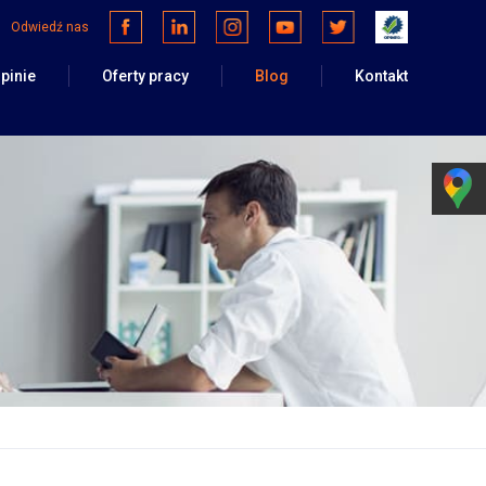
Odwiedź nas
Facebook
Linkedin
Instagram
Youtube
Twitter
Opineo
pinie
Oferty pracy
Blog
Kontakt