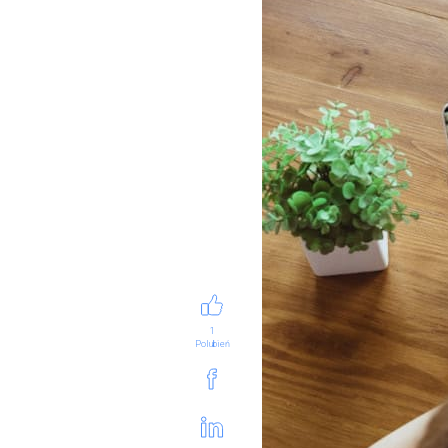
1
Polubień