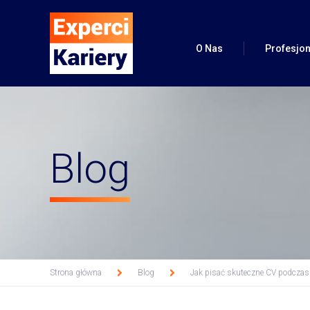
O Nas
Profesjon
Profesjon
Blog
Pakiet (CV + Pr
Pakiet 
Pakiet CV
Profil L
Pakiet (CV+pomoc 
Strona główna
Blog
Jak pisać skuteczne CV podcza
Vide
>
>