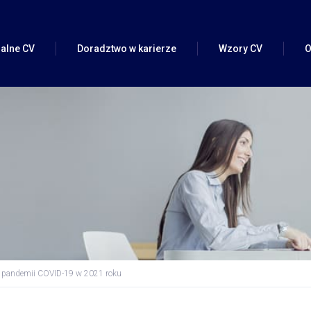
alne CV
Doradztwo w karierze
Wzory CV
O
alne CV
Pomoc w zmianie pracy
ofil LinkedIn)
Doradztwo w karierze
CV VIP
Rozmowa kwalifikacyjna
 C-Level
Coaching kariery – Specjalista
inkedIn
Coaching kariery – Manager
w zmianie pracy)
Coaching kariery – Executive
s pandemii COVID-19 w 2021 roku
o CV
Przygotowanie do rozmowy o podwyżkę
Outplacement