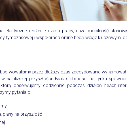
na elastyczne ułożenie czasu pracy, duża mobilność stanowi
acy tymczasowej i współpraca online będą wciąż kluczowymi 
obserwowaliśmy przez dłuższy czas zdecydowanie wyhamował w
w najbliższej przyszłości. Brak stabilności na rynku spowo
 którą obserwujemy codziennie podczas działań headhunter
szymy pytania o:
irmy
a, plany na przyszłość
nej